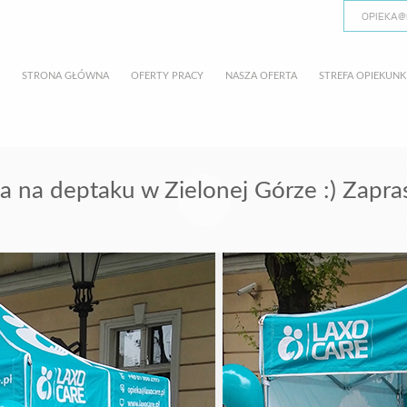
OPIEKA@
STRONA GŁÓWNA
OFERTY PRACY
NASZA OFERTA
STREFA OPIEKUNK
a na deptaku w Zielonej Górze :) Zapr