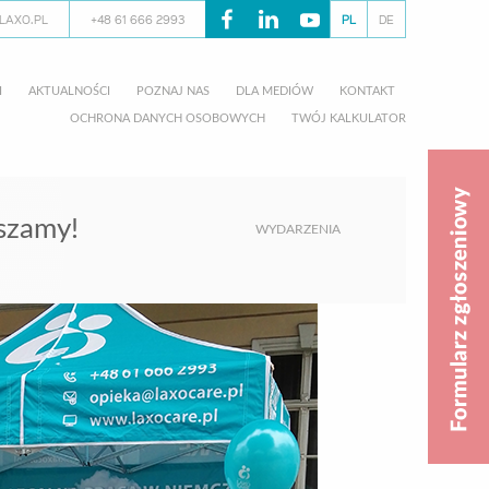
LAXO.PL
+48 61 666 2993
PL
DE
I
AKTUALNOŚCI
POZNAJ NAS
DLA MEDIÓW
KONTAKT
OCHRONA DANYCH OSOBOWYCH
TWÓJ KALKULATOR
aszamy!
WYDARZENIA