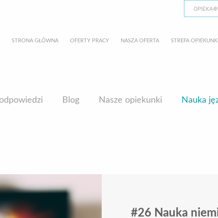
OPIEKA@
STRONA GŁÓWNA
OFERTY PRACY
NASZA OFERTA
STREFA OPIEKUNK
 odpowiedzi
Blog
Nasze opiekunki
Nauka ję
#26 Nauka niemi