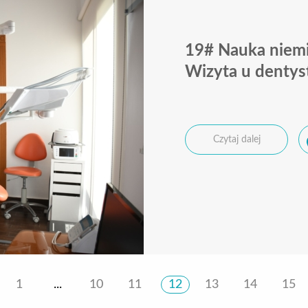
19# Nauka niemi
Wizyta u dentys
Czytaj dalej
1
...
10
11
12
13
14
15