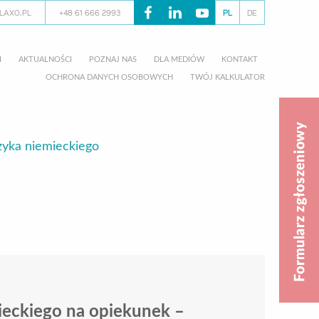
LAXO.PL
+48 61 666 2993
PL
DE
I
AKTUALNOŚCI
POZNAJ NAS
DLA MEDIÓW
KONTAKT
OCHRONA DANYCH OSOBOWYCH
TWÓJ KALKULATOR
zyka niemieckiego
eckiego na opiekunek –